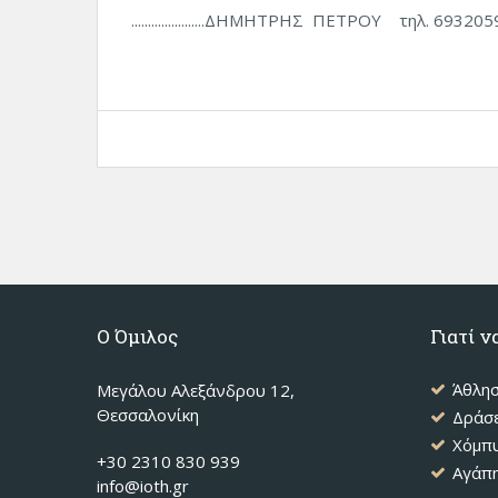
......................ΔΗΜΗΤΡΗΣ ΠΕΤΡΟΥ τηλ. 69320
Ο Όμιλος
Γιατί ν
Άθλη
Μεγάλου Αλεξάνδρου 12,
Θεσσαλονίκη
Δράσε
Χόμπ
+30 2310 830 939
Αγάπη
info@ioth.gr